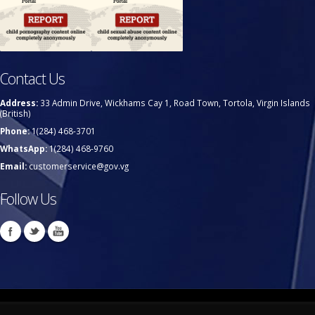
Contact Us
Address:
33 Admin Drive, Wickhams Cay 1, Road Town, Tortola, Virgin Islands
(British)
Phone:
1(284) 468-3701
WhatsApp:
1(284) 468-9760
Email:
customerservice@gov.vg
Follow Us