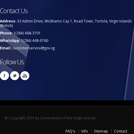
Contact Us
Address:
33 Admin Drive, Wickhams Cay 1, Road Town, Tortola, Virgin Islands
(British)
Phone:
1(284) 468-3701
WhatsApp:
1(284) 468-9760
Email:
customerservice@gov.vg
Follow Us
© Copyright 2019 by Government of the Virgin Islands.
FAQ's
Info
Sitemap
Contact